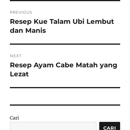
Navigasi
PREVIOUS
pos
Resep Kue Talam Ubi Lembut
Previous
post:
dan Manis
NEXT
Resep Ayam Cabe Matah yang
Next
post:
Lezat
Cari
CARI