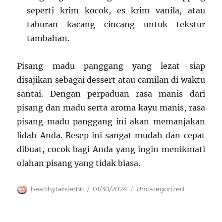
seperti krim kocok, es krim vanila, atau
taburan kacang cincang untuk tekstur
tambahan.
Pisang madu panggang yang lezat siap
disajikan sebagai dessert atau camilan di waktu
santai. Dengan perpaduan rasa manis dari
pisang dan madu serta aroma kayu manis, rasa
pisang madu panggang ini akan memanjakan
lidah Anda. Resep ini sangat mudah dan cepat
dibuat, cocok bagi Anda yang ingin menikmati
olahan pisang yang tidak biasa.
Author
Posted
Categories
healthytarsier86
01/30/2024
Uncategorized
on