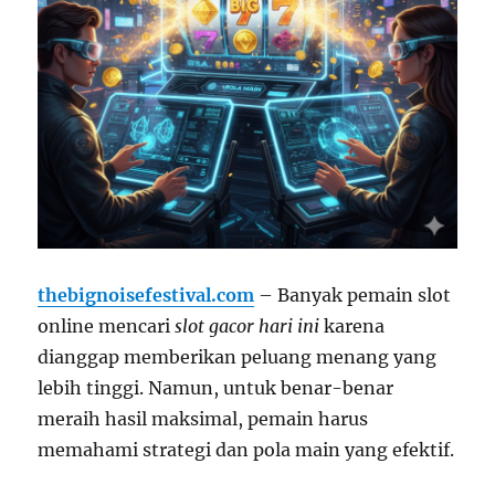
thebignoisefestival.com
– Banyak pemain slot
online mencari
slot gacor hari ini
karena
dianggap memberikan peluang menang yang
lebih tinggi. Namun, untuk benar-benar
meraih hasil maksimal, pemain harus
memahami strategi dan pola main yang efektif.