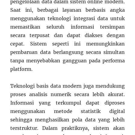
pengelolaan data dalam sistem online modern.
Saat ini, berbagai layanan berbasis angka
menggunakan teknologi integrasi data untuk
memastikan seluruh informasi tersimpan
secara terpusat dan dapat diakses dengan
cepat. Sistem seperti ini memungkinkan
pembaruan data berlangsung secara simultan
tanpa menyebabkan gangguan pada performa
platform.
Teknologi basis data modern juga mendukung
proses analisis numerik secara lebih akurat.
Informasi yang terkumpul dapat diproses
menggunakan metode statistik digital
sehingga menghasilkan pola data yang lebih
terstruktur. Dalam praktiknya, sistem akan