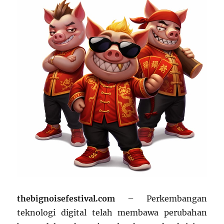
thebignoisefestival.com
– Perkembangan
teknologi digital telah membawa perubahan