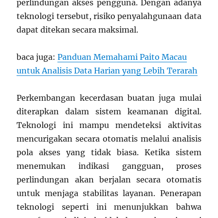
perlindungan akses pengguna. Dengan adanya
teknologi tersebut, risiko penyalahgunaan data
dapat ditekan secara maksimal.
baca juga:
Panduan Memahami Paito Macau
untuk Analisis Data Harian yang Lebih Terarah
Perkembangan kecerdasan buatan juga mulai
diterapkan dalam sistem keamanan digital.
Teknologi ini mampu mendeteksi aktivitas
mencurigakan secara otomatis melalui analisis
pola akses yang tidak biasa. Ketika sistem
menemukan indikasi gangguan, proses
perlindungan akan berjalan secara otomatis
untuk menjaga stabilitas layanan. Penerapan
teknologi seperti ini menunjukkan bahwa