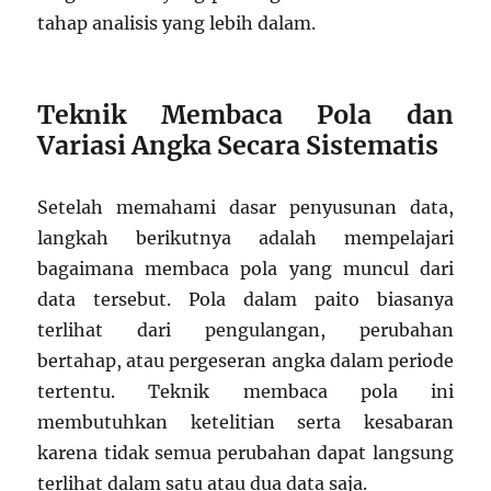
tahap analisis yang lebih dalam.
Teknik Membaca Pola dan
Variasi Angka Secara Sistematis
Setelah memahami dasar penyusunan data,
langkah berikutnya adalah mempelajari
bagaimana membaca pola yang muncul dari
data tersebut. Pola dalam paito biasanya
terlihat dari pengulangan, perubahan
bertahap, atau pergeseran angka dalam periode
tertentu. Teknik membaca pola ini
membutuhkan ketelitian serta kesabaran
karena tidak semua perubahan dapat langsung
terlihat dalam satu atau dua data saja.