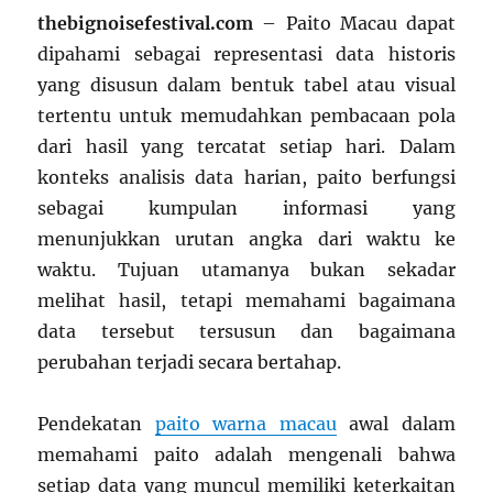
thebignoisefestival.com
– Paito Macau dapat
dipahami sebagai representasi data historis
yang disusun dalam bentuk tabel atau visual
tertentu untuk memudahkan pembacaan pola
dari hasil yang tercatat setiap hari. Dalam
konteks analisis data harian, paito berfungsi
sebagai kumpulan informasi yang
menunjukkan urutan angka dari waktu ke
waktu. Tujuan utamanya bukan sekadar
melihat hasil, tetapi memahami bagaimana
data tersebut tersusun dan bagaimana
perubahan terjadi secara bertahap.
Pendekatan
paito warna macau
awal dalam
memahami paito adalah mengenali bahwa
setiap data yang muncul memiliki keterkaitan