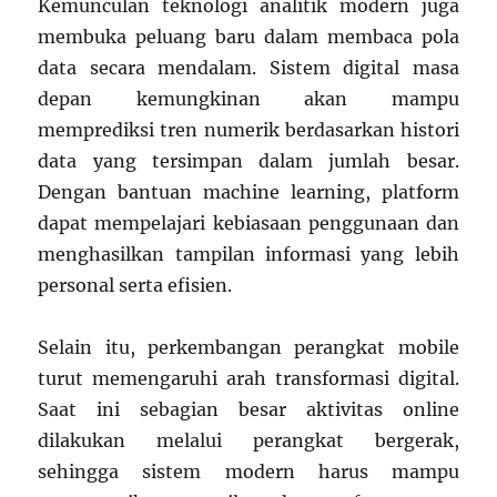
Kemunculan teknologi analitik modern juga
membuka peluang baru dalam membaca pola
data secara mendalam. Sistem digital masa
depan kemungkinan akan mampu
memprediksi tren numerik berdasarkan histori
data yang tersimpan dalam jumlah besar.
Dengan bantuan machine learning, platform
dapat mempelajari kebiasaan penggunaan dan
menghasilkan tampilan informasi yang lebih
personal serta efisien.
Selain itu, perkembangan perangkat mobile
turut memengaruhi arah transformasi digital.
Saat ini sebagian besar aktivitas online
dilakukan melalui perangkat bergerak,
sehingga sistem modern harus mampu