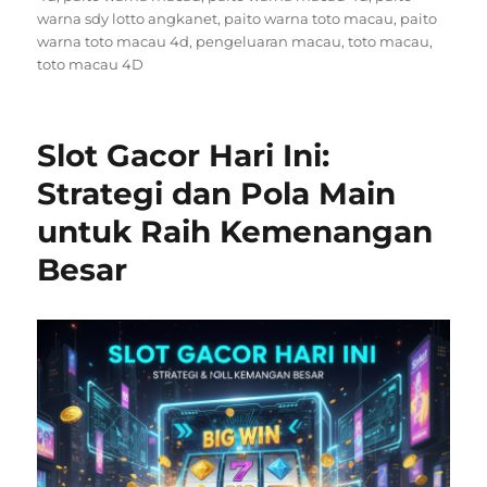
warna sdy lotto angkanet
,
paito warna toto macau
,
paito
warna toto macau 4d
,
pengeluaran macau
,
toto macau
,
toto macau 4D
Slot Gacor Hari Ini:
Strategi dan Pola Main
untuk Raih Kemenangan
Besar