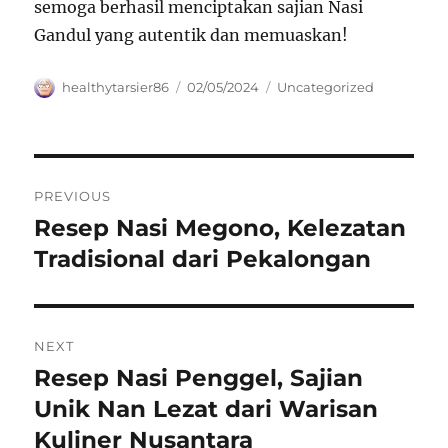
semoga berhasil menciptakan sajian Nasi
Gandul yang autentik dan memuaskan!
Author
Posted
Categories
healthytarsier86
02/05/2024
Uncategorized
on
Navigasi
PREVIOUS
pos
Resep Nasi Megono, Kelezatan
Previous
post:
Tradisional dari Pekalongan
NEXT
Resep Nasi Penggel, Sajian
Next
post:
Unik Nan Lezat dari Warisan
Kuliner Nusantara