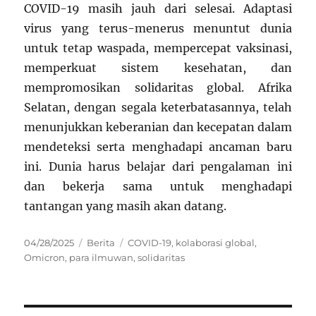
COVID-19 masih jauh dari selesai. Adaptasi
virus yang terus-menerus menuntut dunia
untuk tetap waspada, mempercepat vaksinasi,
memperkuat sistem kesehatan, dan
mempromosikan solidaritas global. Afrika
Selatan, dengan segala keterbatasannya, telah
menunjukkan keberanian dan kecepatan dalam
mendeteksi serta menghadapi ancaman baru
ini. Dunia harus belajar dari pengalaman ini
dan bekerja sama untuk menghadapi
tantangan yang masih akan datang.
Posted
Categories
Tags
04/28/2025
Berita
COVID-19
,
kolaborasi global
,
on
Omicron
,
para ilmuwan
,
solidaritas