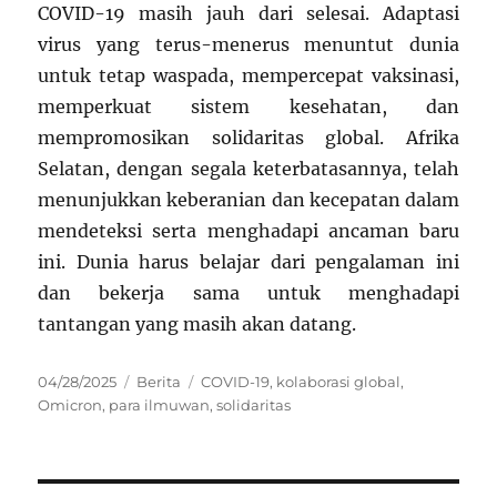
COVID-19 masih jauh dari selesai. Adaptasi
virus yang terus-menerus menuntut dunia
untuk tetap waspada, mempercepat vaksinasi,
memperkuat sistem kesehatan, dan
mempromosikan solidaritas global. Afrika
Selatan, dengan segala keterbatasannya, telah
menunjukkan keberanian dan kecepatan dalam
mendeteksi serta menghadapi ancaman baru
ini. Dunia harus belajar dari pengalaman ini
dan bekerja sama untuk menghadapi
tantangan yang masih akan datang.
Posted
Categories
Tags
04/28/2025
Berita
COVID-19
,
kolaborasi global
,
on
Omicron
,
para ilmuwan
,
solidaritas