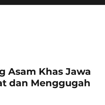
ng Asam Khas Jawa
at dan Menggugah