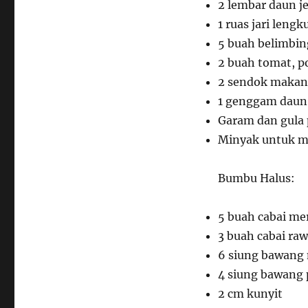
2 lembar daun j
1 ruas jari len
5 buah belimbing
2 buah tomat, 
2 sendok makan 
1 genggam daun
Garam dan gula 
Minyak untuk 
Bumbu Halus:
5 buah cabai me
3 buah cabai ra
6 siung bawang
4 siung bawang 
2 cm kunyit