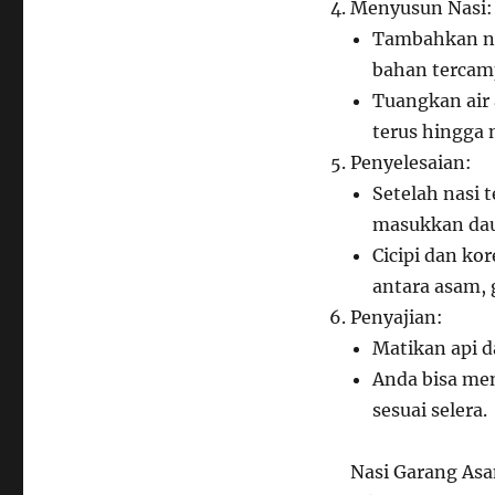
Menyusun Nasi:
Tambahkan na
bahan tercamp
Tuangkan air 
terus hingga
Penyelesaian:
Setelah nasi 
masukkan dau
Cicipi dan ko
antara asam, 
Penyajian:
Matikan api d
Anda bisa me
sesuai selera.
Nasi Garang As