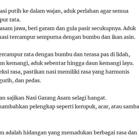
si putih ke dalam wajan, aduk perlahan agar semua
ur rata.
asam jawa, beri garam dan gula pasir secukupnya. Aduk
 nasi tercampur sempurna dengan bumbu dan ikan asin.
tercampur rata dengan bumbu dan terasa pas di lidah,
n kemangi, aduk sebentar hingga daun kemangi layu.
reksi rasa, pastikan nasi memiliki rasa yang harmonis
gurih, dan pedas.
an sajikan Nasi Garang Asam selagi hangat.
nambahkan pelengkap seperti kerupuk, acar, atau samba
am adalah hidangan yang memadukan berbagai rasa dan