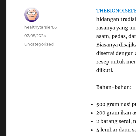
THEBIGNOISEF
hidangan tradisi
Author
healthytarsier86
rasanya yang un
Posted
02/05/2024
asam, pedas, da
on
Categories
Uncategorized
Biasanya disajik
disertai dengan
resep untuk me
diikuti.
Bahan-bahan:
500 gram nasi p
200 gram ikan a
2 batang serai,
4 lembar daun s