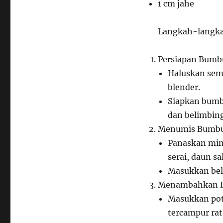
1 cm jahe
Langkah-langk
Persiapan Bumb
Haluskan sem
blender.
Siapkan bumbu
dan belimbin
Menumis Bumb
Panaskan min
serai, daun s
Masukkan bel
Menambahkan Ik
Masukkan pot
tercampur ra