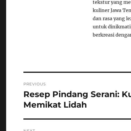
tekstur yang me
kuliner Jawa Te
dan rasa yang l
untuk dinikmati
berkreasi dengan
Navigasi
PREVIOUS
pos
Resep Pindang Serani: K
Previous
post:
Memikat Lidah
NEXT