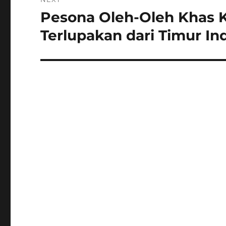
Pesona Oleh-Oleh Khas 
Next
post:
Terlupakan dari Timur In