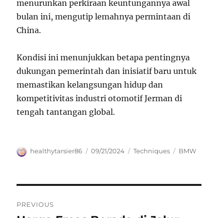
menurunkan perkiraan keuntungannya awal
bulan ini, mengutip lemahnya permintaan di
China.
Kondisi ini menunjukkan betapa pentingnya
dukungan pemerintah dan inisiatif baru untuk
memastikan kelangsungan hidup dan
kompetitivitas industri otomotif Jerman di
tengah tantangan global.
Author
Posted
Categories
Tags
healthytarsier86
09/21/2024
Techniques
BMW
on
Navigasi
PREVIOUS
pos