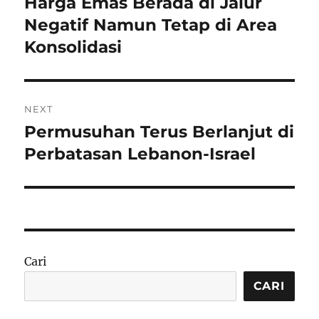
Harga Emas Berada di Jalur
Previous
post:
Negatif Namun Tetap di Area
Konsolidasi
NEXT
Permusuhan Terus Berlanjut di
Next
post:
Perbatasan Lebanon-Israel
Cari
CARI