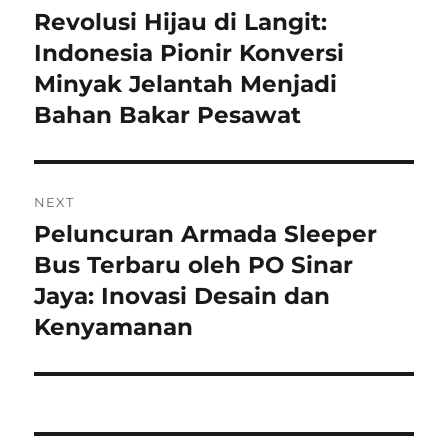
pos
Revolusi Hijau di Langit:
Previous
post:
Indonesia Pionir Konversi
Minyak Jelantah Menjadi
Bahan Bakar Pesawat
NEXT
Peluncuran Armada Sleeper
Next
post:
Bus Terbaru oleh PO Sinar
Jaya: Inovasi Desain dan
Kenyamanan