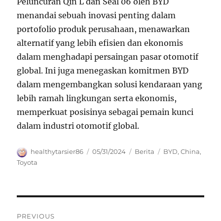
Peluncuran Qin L dan Seal 06 oleh BYD
menandai sebuah inovasi penting dalam
portofolio produk perusahaan, menawarkan
alternatif yang lebih efisien dan ekonomis
dalam menghadapi persaingan pasar otomotif
global. Ini juga menegaskan komitmen BYD
dalam mengembangkan solusi kendaraan yang
lebih ramah lingkungan serta ekonomis,
memperkuat posisinya sebagai pemain kunci
dalam industri otomotif global.
Author
Posted
Categories
Tags
healthytarsier86
05/31/2024
Berita
BYD
,
China
,
on
Toyota
Navigasi
PREVIOUS