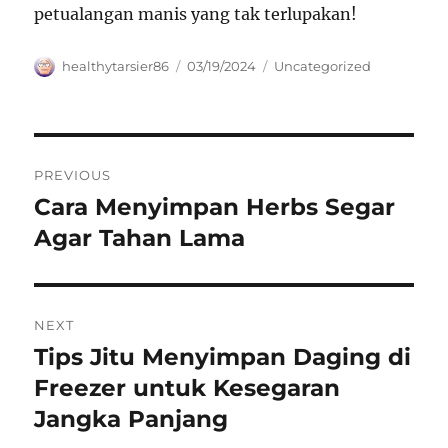
petualangan manis yang tak terlupakan!
Author
Posted
Categories
healthytarsier86
03/19/2024
Uncategorized
on
Navigasi
PREVIOUS
pos
Cara Menyimpan Herbs Segar
Previous
post:
Agar Tahan Lama
NEXT
Tips Jitu Menyimpan Daging di
Next
post:
Freezer untuk Kesegaran
Jangka Panjang