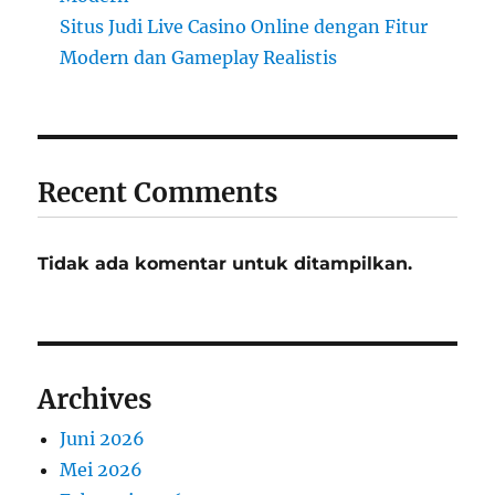
Situs Judi Live Casino Online dengan Fitur
Modern dan Gameplay Realistis
Recent Comments
Tidak ada komentar untuk ditampilkan.
Archives
Juni 2026
Mei 2026