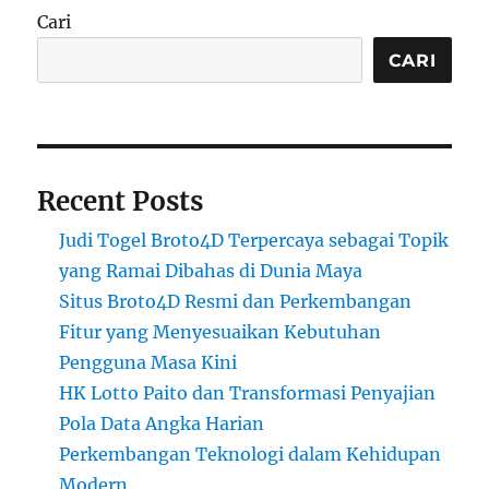
Cari
CARI
Recent Posts
Judi Togel Broto4D Terpercaya sebagai Topik
yang Ramai Dibahas di Dunia Maya
Situs Broto4D Resmi dan Perkembangan
Fitur yang Menyesuaikan Kebutuhan
Pengguna Masa Kini
HK Lotto Paito dan Transformasi Penyajian
Pola Data Angka Harian
Perkembangan Teknologi dalam Kehidupan
Modern