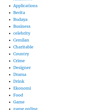
Applications
Berita
Budaya
Business
celebrity
Cemilan
Charitable
Country
Crime
Designer
Drama
Drink
Ekonomi
Food
Game
game online