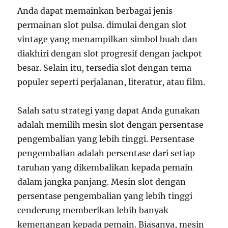
Anda dapat memainkan berbagai jenis
permainan slot pulsa. dimulai dengan slot
vintage yang menampilkan simbol buah dan
diakhiri dengan slot progresif dengan jackpot
besar. Selain itu, tersedia slot dengan tema
populer seperti perjalanan, literatur, atau film.
Salah satu strategi yang dapat Anda gunakan
adalah memilih mesin slot dengan persentase
pengembalian yang lebih tinggi. Persentase
pengembalian adalah persentase dari setiap
taruhan yang dikembalikan kepada pemain
dalam jangka panjang. Mesin slot dengan
persentase pengembalian yang lebih tinggi
cenderung memberikan lebih banyak
kemenangan kepada pemain. Biasanya, mesin