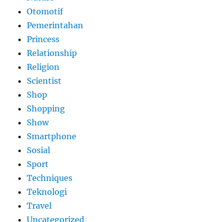
Otomotif
Pemerintahan
Princess
Relationship
Religion
Scientist
Shop
Shopping
Show
Smartphone
Sosial
Sport
Techniques
Teknologi
Travel
Uncategorized