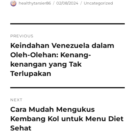
Author
Posted
Categories
healthytarsier86
02/08/2024
Uncategorized
on
Navigasi
PREVIOUS
pos
Keindahan Venezuela dalam
Previous
post:
Oleh-Olehan: Kenang-
kenangan yang Tak
Terlupakan
NEXT
Cara Mudah Mengukus
Next
post:
Kembang Kol untuk Menu Diet
Sehat