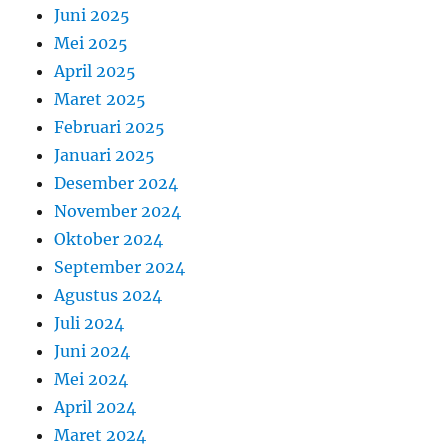
Juni 2025
Mei 2025
April 2025
Maret 2025
Februari 2025
Januari 2025
Desember 2024
November 2024
Oktober 2024
September 2024
Agustus 2024
Juli 2024
Juni 2024
Mei 2024
April 2024
Maret 2024