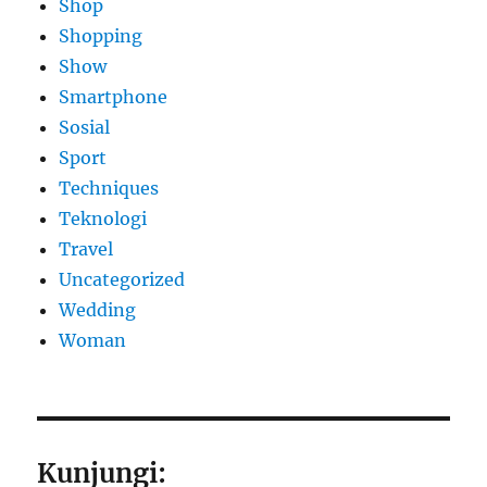
Shop
Shopping
Show
Smartphone
Sosial
Sport
Techniques
Teknologi
Travel
Uncategorized
Wedding
Woman
Kunjungi: