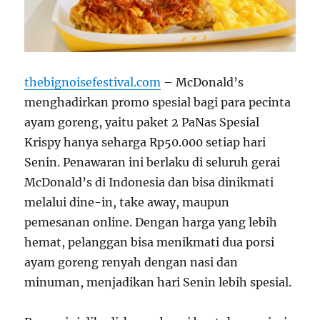
thebignoisefestival.com
– McDonald’s
menghadirkan promo spesial bagi para pecinta
ayam goreng, yaitu paket 2 PaNas Spesial
Krispy hanya seharga Rp50.000 setiap hari
Senin. Penawaran ini berlaku di seluruh gerai
McDonald’s di Indonesia dan bisa dinikmati
melalui dine-in, take away, maupun
pemesanan online. Dengan harga yang lebih
hemat, pelanggan bisa menikmati dua porsi
ayam goreng renyah dengan nasi dan
minuman, menjadikan hari Senin lebih spesial.