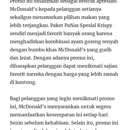
Promo ini dihadirkan sebagai bentuk apresiasi
McDonald’s kepada pelanggan setianya
sekaligus menawarkan pilihan makan yang
lebih terjangkau. Paket PaNas Spesial Krispy
sendiri menjadi favorit banyak orang karena
menghadirkan kombinasi ayam goreng renyah
dengan bumbu khas McDonald’s yang gurih
dan lezat. Dengan adanya promo ini,
diharapkan pelanggan dapat menikmati sajian
favorit mereka dengan harga yang lebih ramah
di kantong.
Bagi pelanggan yang ingin menikmati promo
ini, McDonald’s menyarankan untuk segera
memanfaatkan kesempatan ini setiap hari
Senin sebelum kehabisan. Selain itu, promo ini