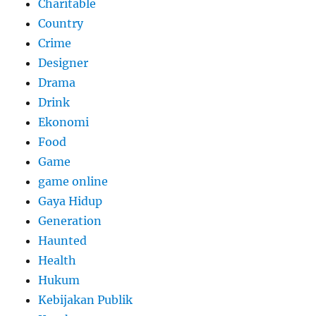
Charitable
Country
Crime
Designer
Drama
Drink
Ekonomi
Food
Game
game online
Gaya Hidup
Generation
Haunted
Health
Hukum
Kebijakan Publik