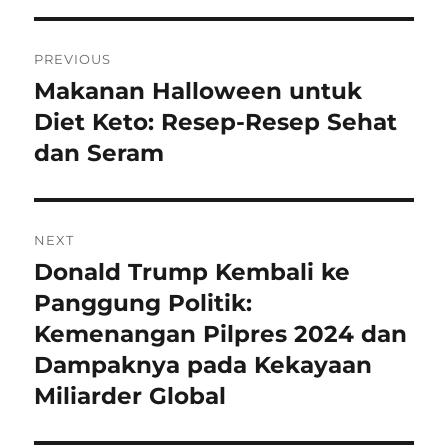
Navigasi
PREVIOUS
pos
Makanan Halloween untuk
Previous
post:
Diet Keto: Resep-Resep Sehat
dan Seram
NEXT
Donald Trump Kembali ke
Next
post:
Panggung Politik:
Kemenangan Pilpres 2024 dan
Dampaknya pada Kekayaan
Miliarder Global