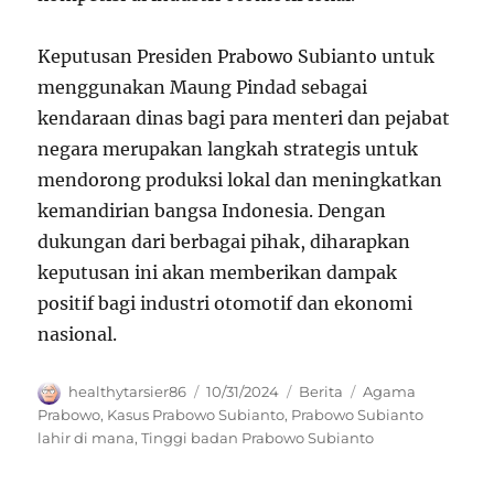
Keputusan Presiden Prabowo Subianto untuk
menggunakan Maung Pindad sebagai
kendaraan dinas bagi para menteri dan pejabat
negara merupakan langkah strategis untuk
mendorong produksi lokal dan meningkatkan
kemandirian bangsa Indonesia. Dengan
dukungan dari berbagai pihak, diharapkan
keputusan ini akan memberikan dampak
positif bagi industri otomotif dan ekonomi
nasional.
Author
Posted
Categories
Tags
healthytarsier86
10/31/2024
Berita
Agama
on
Prabowo
,
Kasus Prabowo Subianto
,
Prabowo Subianto
lahir di mana
,
Tinggi badan Prabowo Subianto