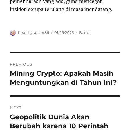
pemeliharaan yang ada, guna mencegah
insiden serupa terulang di masa mendatang.
Author
Posted
Categories
healthytarsier86
01/26/2025
Berita
on
Navigasi
PREVIOUS
pos
Mining Crypto: Apakah Masih
Previous
post:
Menguntungkan di Tahun Ini?
NEXT
Geopolitik Dunia Akan
Next
post:
Berubah karena 10 Perintah