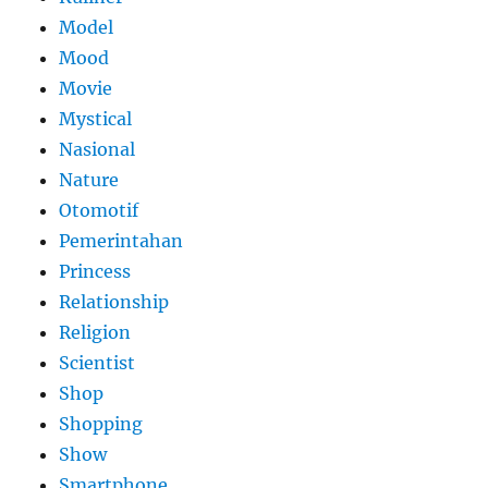
Model
Mood
Movie
Mystical
Nasional
Nature
Otomotif
Pemerintahan
Princess
Relationship
Religion
Scientist
Shop
Shopping
Show
Smartphone