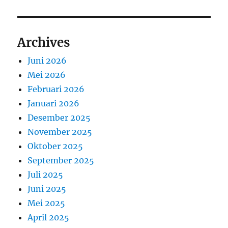
Archives
Juni 2026
Mei 2026
Februari 2026
Januari 2026
Desember 2025
November 2025
Oktober 2025
September 2025
Juli 2025
Juni 2025
Mei 2025
April 2025