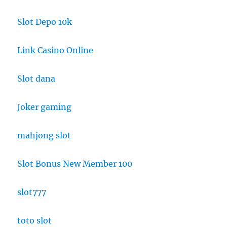
Slot Depo 10k
Link Casino Online
Slot dana
Joker gaming
mahjong slot
Slot Bonus New Member 100
slot777
toto slot