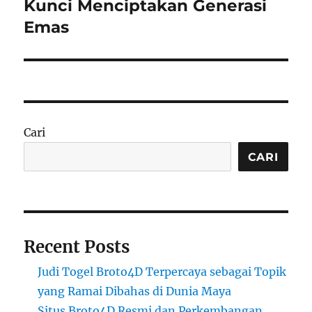
post:
Kunci Menciptakan Generasi
Emas
Cari
CARI
Recent Posts
Judi Togel Broto4D Terpercaya sebagai Topik
yang Ramai Dibahas di Dunia Maya
Situs Broto4D Resmi dan Perkembangan