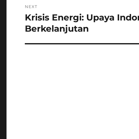
NEXT
Krisis Energi: Upaya In
Next
post:
Berkelanjutan