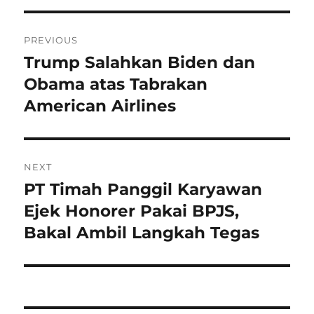
Navigasi
PREVIOUS
pos
Trump Salahkan Biden dan
Previous
post:
Obama atas Tabrakan
American Airlines
NEXT
PT Timah Panggil Karyawan
Next
post:
Ejek Honorer Pakai BPJS,
Bakal Ambil Langkah Tegas