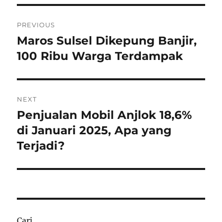
Navigasi
PREVIOUS
pos
Maros Sulsel Dikepung Banjir,
Previous
post:
100 Ribu Warga Terdampak
NEXT
Penjualan Mobil Anjlok 18,6%
Next
post:
di Januari 2025, Apa yang
Terjadi?
Cari