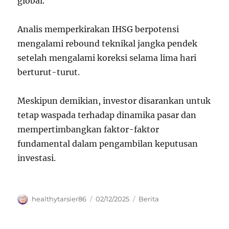
global.
Analis memperkirakan IHSG berpotensi
mengalami rebound teknikal jangka pendek
setelah mengalami koreksi selama lima hari
berturut-turut.
Meskipun demikian, investor disarankan untuk
tetap waspada terhadap dinamika pasar dan
mempertimbangkan faktor-faktor
fundamental dalam pengambilan keputusan
investasi.
Author
Posted
Categories
healthytarsier86
02/12/2025
Berita
on