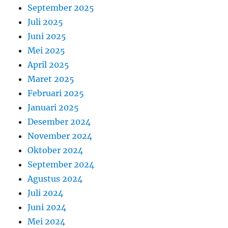
September 2025
Juli 2025
Juni 2025
Mei 2025
April 2025
Maret 2025
Februari 2025
Januari 2025
Desember 2024
November 2024
Oktober 2024
September 2024
Agustus 2024
Juli 2024
Juni 2024
Mei 2024