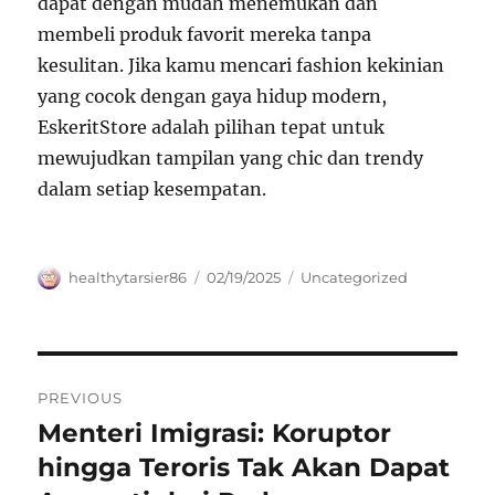
dapat dengan mudah menemukan dan
membeli produk favorit mereka tanpa
kesulitan. Jika kamu mencari fashion kekinian
yang cocok dengan gaya hidup modern,
EskeritStore adalah pilihan tepat untuk
mewujudkan tampilan yang chic dan trendy
dalam setiap kesempatan.
Author
Posted
Categories
healthytarsier86
02/19/2025
Uncategorized
on
Navigasi
PREVIOUS
pos
Menteri Imigrasi: Koruptor
Previous
post:
hingga Teroris Tak Akan Dapat