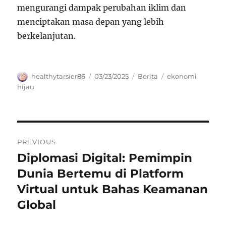
mengurangi dampak perubahan iklim dan
menciptakan masa depan yang lebih
berkelanjutan.
Author
Posted
Categories
Tags
healthytarsier86
03/23/2025
Berita
ekonomi
on
hijau
Navigasi
PREVIOUS
pos
Diplomasi Digital: Pemimpin
Previous
post:
Dunia Bertemu di Platform
Virtual untuk Bahas Keamanan
Global