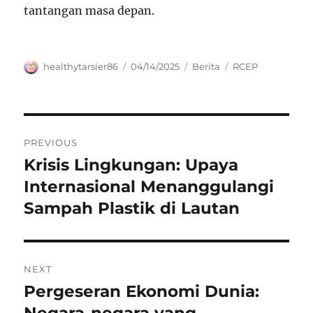
tantangan masa depan.
Author
Posted
Categories
Tags
healthytarsier86
04/14/2025
Berita
RCEP
on
Navigasi
PREVIOUS
pos
Krisis Lingkungan: Upaya
Previous
post:
Internasional Menanggulangi
Sampah Plastik di Lautan
NEXT
Pergeseran Ekonomi Dunia:
Next
post:
Negara-negara yang