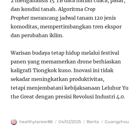
2 menganalisis 15 TB data harian cuaca, pasar,
dan kondisi tanah. Algoritma
Crop
Prophet
merancang jadwal tanam 120 jenis
komoditas, mempertimbangkan tren ekspor
dan perubahan iklim.
Warisan budaya tetap hidup melalui festival
panen yang memamerkan drone berhiaskan
kaligrafi Tiongkok kuno. Inovasi ini tidak
sekadar meningkatkan produktivitas,
tetapi menjembatani kebijaksanaan Leluhur Yu
the Great dengan presisi Revolusi Industri 4.0.
Author
Posted
Categories
Tags
healthytarsier86
04/02/2025
Berita
Guangzhou
on