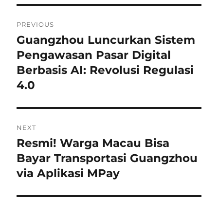
Navigasi
PREVIOUS
pos
Guangzhou Luncurkan Sistem
Previous
post:
Pengawasan Pasar Digital
Berbasis AI: Revolusi Regulasi
4.0
NEXT
Resmi! Warga Macau Bisa
Next
post:
Bayar Transportasi Guangzhou
via Aplikasi MPay