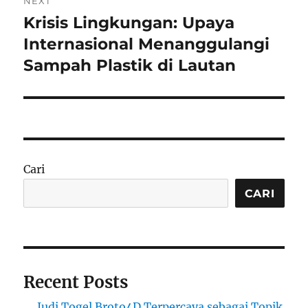
NEXT
Krisis Lingkungan: Upaya
Next
post:
Internasional Menanggulangi
Sampah Plastik di Lautan
Cari
CARI
Recent Posts
Judi Togel Broto4D Terpercaya sebagai Topik