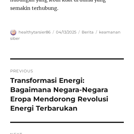
semakin terhubung.
Author
Posted
Categories
Tags
healthytarsier86
04/13/2025
Berita
keamanan
on
siber
Navigasi
PREVIOUS
pos
Transformasi Energi:
Previous
post:
Bagaimana Negara-Negara
Eropa Mendorong Revolusi
Energi Terbarukan