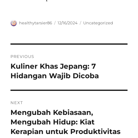
Author
Posted
Categories
healthytarsier86
12/16/2024
Uncategorized
on
Navigasi
PREVIOUS
pos
Kuliner Khas Jepang: 7
Previous
post:
Hidangan Wajib Dicoba
NEXT
Mengubah Kebiasaan,
Next
post:
Mengubah Hidup: Kiat
Kerapian untuk Produktivitas