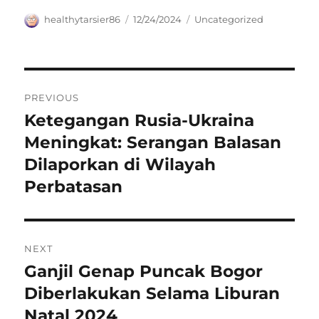
Author
Posted
Categories
healthytarsier86
12/24/2024
Uncategorized
on
Navigasi
PREVIOUS
pos
Ketegangan Rusia-Ukraina
Previous
post:
Meningkat: Serangan Balasan
Dilaporkan di Wilayah
Perbatasan
NEXT
Ganjil Genap Puncak Bogor
Next
post:
Diberlakukan Selama Liburan
Natal 2024