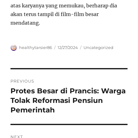
atas karyanya yang memukau, berharap dia
akan terus tampil di film-film besar
mendatang.
Author
Posted
Categories
healthytarsier86
12/27/2024
Uncategorized
on
Navigasi
PREVIOUS
pos
Protes Besar di Prancis: Warga
Previous
post:
Tolak Reformasi Pensiun
Pemerintah
NEXT