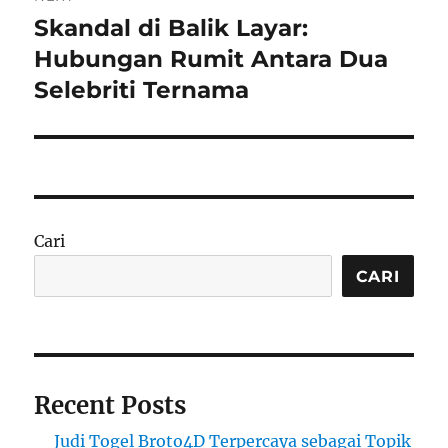
Skandal di Balik Layar:
Next
post:
Hubungan Rumit Antara Dua
Selebriti Ternama
Cari
CARI
Recent Posts
Judi Togel Broto4D Terpercaya sebagai Topik