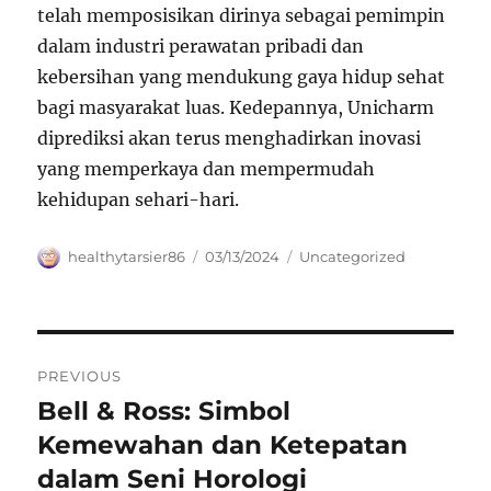
telah memposisikan dirinya sebagai pemimpin
dalam industri perawatan pribadi dan
kebersihan yang mendukung gaya hidup sehat
bagi masyarakat luas. Kedepannya, Unicharm
diprediksi akan terus menghadirkan inovasi
yang memperkaya dan mempermudah
kehidupan sehari-hari.
Author
Posted
Categories
healthytarsier86
03/13/2024
Uncategorized
on
Navigasi
PREVIOUS
pos
Bell & Ross: Simbol
Previous
post:
Kemewahan dan Ketepatan
dalam Seni Horologi