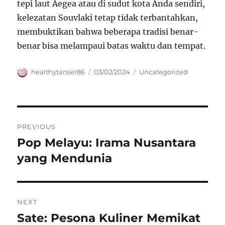
tepi laut Aegea atau di sudut kota Anda sendiri,
kelezatan Souvlaki tetap tidak terbantahkan,
membuktikan bahwa beberapa tradisi benar-
benar bisa melampaui batas waktu dan tempat.
Author
Posted
Categories
healthytarsier86
03/02/2024
Uncategorized
on
Navigasi
PREVIOUS
pos
Pop Melayu: Irama Nusantara
Previous
post:
yang Mendunia
NEXT
Sate: Pesona Kuliner Memikat
Next