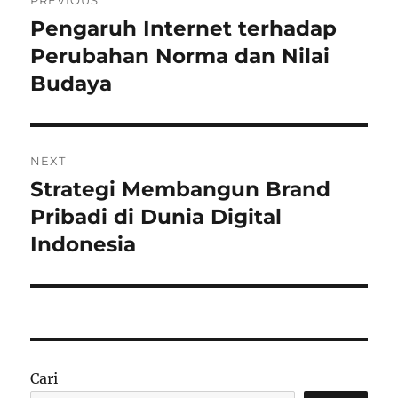
PREVIOUS
pos
Pengaruh Internet terhadap
Previous
post:
Perubahan Norma dan Nilai
Budaya
NEXT
Strategi Membangun Brand
Next
post:
Pribadi di Dunia Digital
Indonesia
Cari