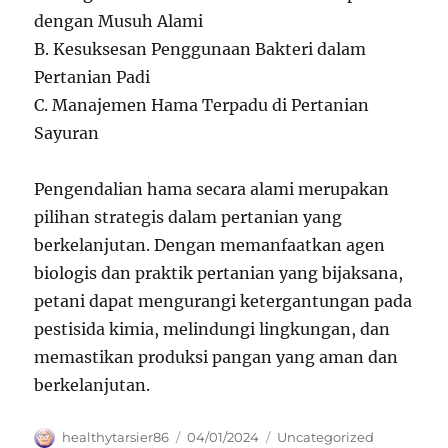
dengan Musuh Alami
B. Kesuksesan Penggunaan Bakteri dalam
Pertanian Padi
C. Manajemen Hama Terpadu di Pertanian
Sayuran
Pengendalian hama secara alami merupakan
pilihan strategis dalam pertanian yang
berkelanjutan. Dengan memanfaatkan agen
biologis dan praktik pertanian yang bijaksana,
petani dapat mengurangi ketergantungan pada
pestisida kimia, melindungi lingkungan, dan
memastikan produksi pangan yang aman dan
berkelanjutan.
Author
Posted
Categories
healthytarsier86
04/01/2024
Uncategorized