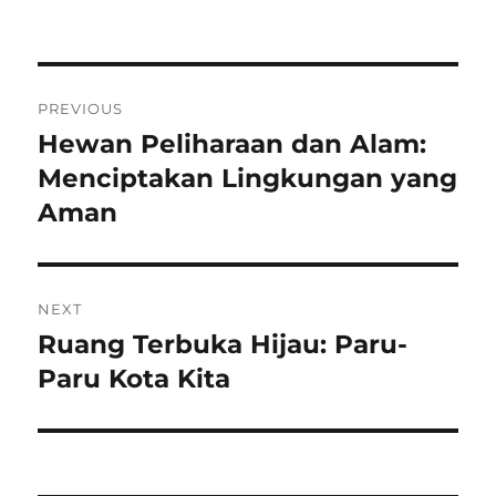
on
Navigasi
PREVIOUS
pos
Hewan Peliharaan dan Alam:
Previous
post:
Menciptakan Lingkungan yang
Aman
NEXT
Ruang Terbuka Hijau: Paru-
Next
post:
Paru Kota Kita