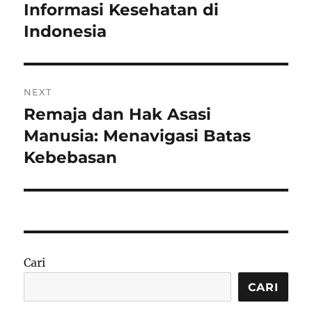
post:
Informasi Kesehatan di
Indonesia
NEXT
Remaja dan Hak Asasi
Next
post:
Manusia: Menavigasi Batas
Kebebasan
Cari
CARI