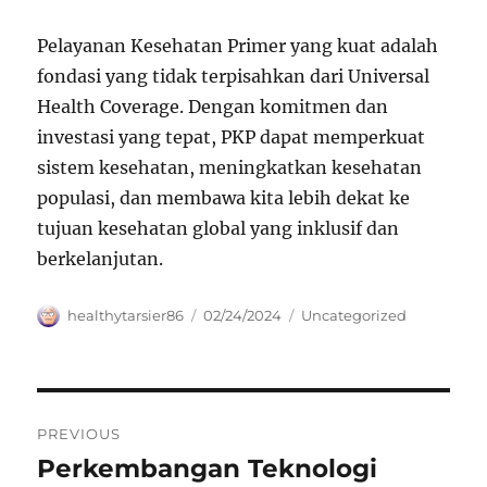
Pelayanan Kesehatan Primer yang kuat adalah
fondasi yang tidak terpisahkan dari Universal
Health Coverage. Dengan komitmen dan
investasi yang tepat, PKP dapat memperkuat
sistem kesehatan, meningkatkan kesehatan
populasi, dan membawa kita lebih dekat ke
tujuan kesehatan global yang inklusif dan
berkelanjutan.
Author
Posted
Categories
healthytarsier86
02/24/2024
Uncategorized
on
Navigasi
PREVIOUS
pos
Perkembangan Teknologi
Previous