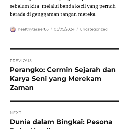
sebelum kita, melalui benda kecil yang pernah
berada di genggaman tangan mereka.
Author
Posted
Categories
healthytarsier86
03/05/2024
Uncategorized
on
Navigasi
PREVIOUS
pos
Perangko: Cermin Sejarah dan
Previous
post:
Karya Seni yang Merekam
Zaman
NEXT
Dunia dalam Bingkai: Pesona
Next