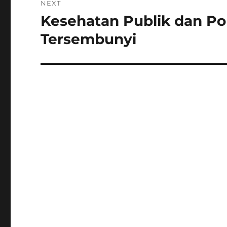
NEXT
Kesehatan Publik dan Pol
Next
post:
Tersembunyi