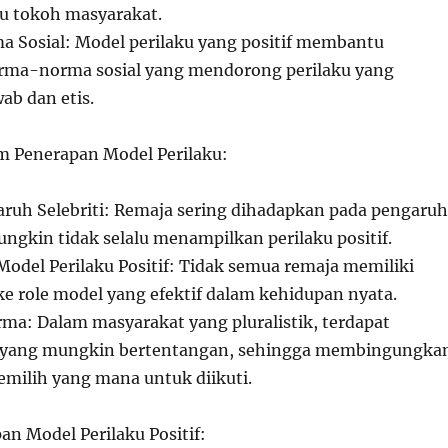
tau tokoh masyarakat.
 Sosial: Model perilaku yang positif membantu
ma-norma sosial yang mendorong perilaku yang
ab dan etis.
m Penerapan Model Perilaku:
ruh Selebriti: Remaja sering dihadapkan pada pengaruh
ungkin tidak selalu menampilkan perilaku positif.
Model Perilaku Positif: Tidak semua remaja memiliki
ke role model yang efektif dalam kehidupan nyata.
rma: Dalam masyarakat yang pluralistik, terdapat
 yang mungkin bertentangan, sehingga membingungka
milih yang mana untuk diikuti.
an Model Perilaku Positif: