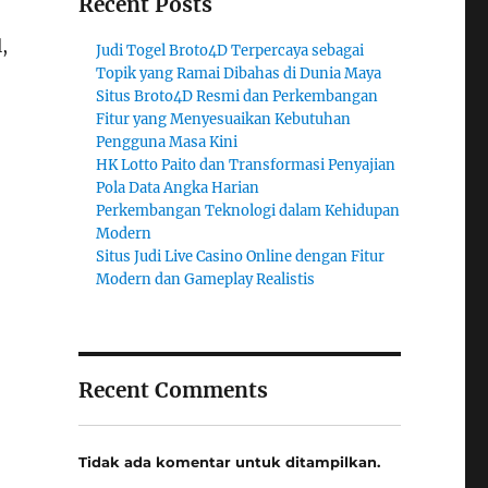
Recent Posts
,
Judi Togel Broto4D Terpercaya sebagai
Topik yang Ramai Dibahas di Dunia Maya
Situs Broto4D Resmi dan Perkembangan
Fitur yang Menyesuaikan Kebutuhan
Pengguna Masa Kini
HK Lotto Paito dan Transformasi Penyajian
Pola Data Angka Harian
Perkembangan Teknologi dalam Kehidupan
Modern
Situs Judi Live Casino Online dengan Fitur
Modern dan Gameplay Realistis
Recent Comments
Tidak ada komentar untuk ditampilkan.