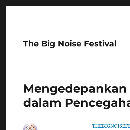
The Big Noise Festival
Mengedepankan Mo
dalam Pencegah
THEBIGNOISEF