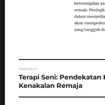
keterampilan y
remaja. Peningk
dalam menyediak
akan memperkua
yang tangguh d
Navigasi
PREVIOUS
pos
Terapi Seni: Pendekatan 
Previous
post:
Kenakalan Remaja