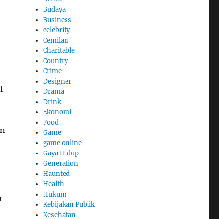
Budaya
Business
celebrity
Cemilan
Charitable
Country
Crime
Designer
l
Drama
Drink
Ekonomi
Food
an
Game
game online
Gaya Hidup
Generation
Haunted
Health
Hukum
a
Kebijakan Publik
Kesehatan