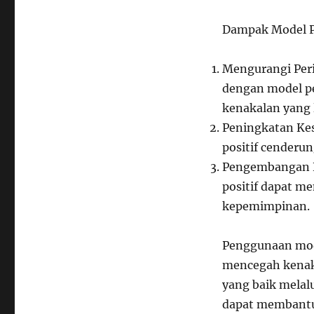
Dampak Model Pe
Mengurangi Peri
dengan model pe
kenakalan yang 
Peningkatan Kes
positif cenderu
Pengembangan Ke
positif dapat 
kepemimpinan.
Penggunaan mode
mencegah kenak
yang baik melal
dapat membantu 