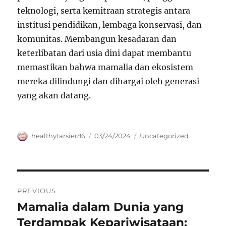
teknologi, serta kemitraan strategis antara
institusi pendidikan, lembaga konservasi, dan
komunitas. Membangun kesadaran dan
keterlibatan dari usia dini dapat membantu
memastikan bahwa mamalia dan ekosistem
mereka dilindungi dan dihargai oleh generasi
yang akan datang.
Author
Posted
Categories
healthytarsier86
03/24/2024
Uncategorized
on
Navigasi
PREVIOUS
pos
Mamalia dalam Dunia yang
Previous
post:
Terdampak Kepariwisataan: