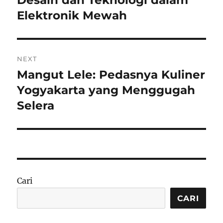
Desain dan Teknologi dalam
Elektronik Mewah
NEXT
Mangut Lele: Pedasnya Kuliner
Next
post:
Yogyakarta yang Menggugah
Selera
Cari
CARI