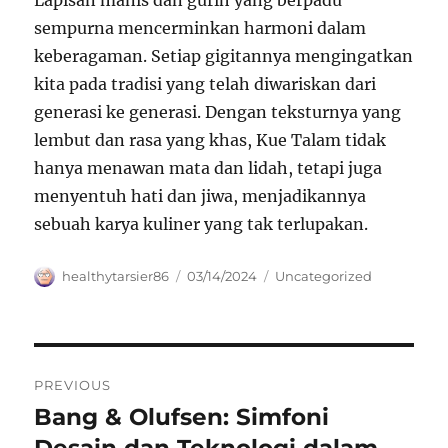
Lapisan manis dan gurih yang berpadu
sempurna mencerminkan harmoni dalam
keberagaman. Setiap gigitannya mengingatkan
kita pada tradisi yang telah diwariskan dari
generasi ke generasi. Dengan teksturnya yang
lembut dan rasa yang khas, Kue Talam tidak
hanya menawan mata dan lidah, tetapi juga
menyentuh hati dan jiwa, menjadikannya
sebuah karya kuliner yang tak terlupakan.
Author
Posted
Categories
healthytarsier86
03/14/2024
Uncategorized
on
Navigasi
PREVIOUS
pos
Bang & Olufsen: Simfoni
Previous
post: