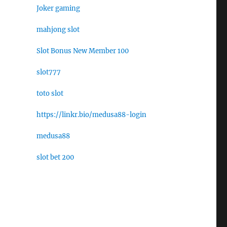
Joker gaming
mahjong slot
Slot Bonus New Member 100
slot777
toto slot
https://linkr.bio/medusa88-login
medusa88
slot bet 200