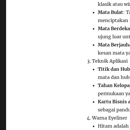
klasik atau wi
Mata Bulat
: 
menciptakan i
Mata Berdeka
ujung luar un
Mata Berjauh
kesan mata ya
Teknik Aplikasi
Titik dan Hu
mata dan hub
Tahan Kelopa
permukaan yan
Kartu Bisnis 
sebagai pand
Warna Eyeliner
Hitam adalah k