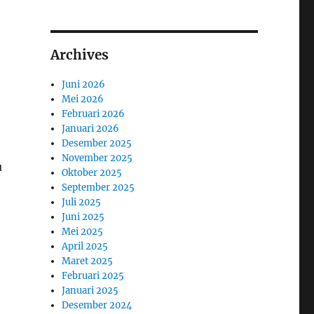
Archives
Juni 2026
Mei 2026
Februari 2026
Januari 2026
Desember 2025
November 2025
u
Oktober 2025
September 2025
Juli 2025
Juni 2025
Mei 2025
April 2025
Maret 2025
Februari 2025
Januari 2025
Desember 2024