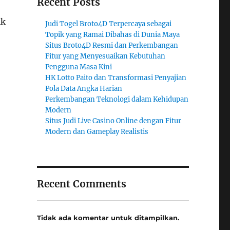
Recent Posts
ik
Judi Togel Broto4D Terpercaya sebagai
Topik yang Ramai Dibahas di Dunia Maya
Situs Broto4D Resmi dan Perkembangan
Fitur yang Menyesuaikan Kebutuhan
Pengguna Masa Kini
HK Lotto Paito dan Transformasi Penyajian
Pola Data Angka Harian
Perkembangan Teknologi dalam Kehidupan
Modern
Situs Judi Live Casino Online dengan Fitur
Modern dan Gameplay Realistis
Recent Comments
Tidak ada komentar untuk ditampilkan.