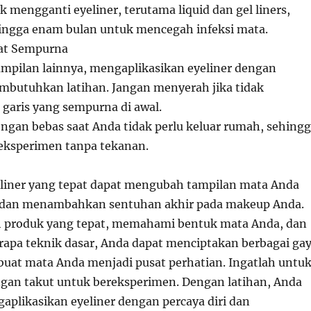
k mengganti eyeliner, terutama liquid dan gel liners,
hingga enam bulan untuk mencegah infeksi mata.
at Sempurna
ampilan lainnya, mengaplikasikan eyeliner dengan
butuhkan latihan. Jangan menyerah jika tidak
garis yang sempurna di awal.
engan bebas saat Anda tidak perlu keluar rumah, sehing
reksperimen tanpa tekanan.
liner yang tepat dapat mengubah tampilan mata Anda
s dan menambahkan sentuhan akhir pada makeup Anda.
 produk yang tepat, memahami bentuk mata Anda, dan
apa teknik dasar, Anda dapat menciptakan berbagai ga
at mata Anda menjadi pusat perhatian. Ingatlah untu
ngan takut untuk bereksperimen. Dengan latihan, Anda
aplikasikan eyeliner dengan percaya diri dan