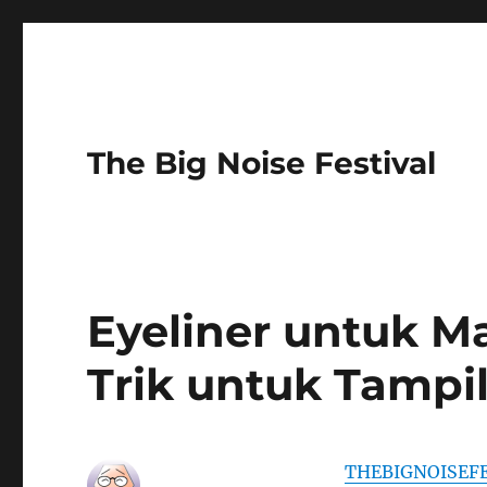
The Big Noise Festival
Eyeliner untuk M
Trik untuk Tamp
THEBIGNOISEF