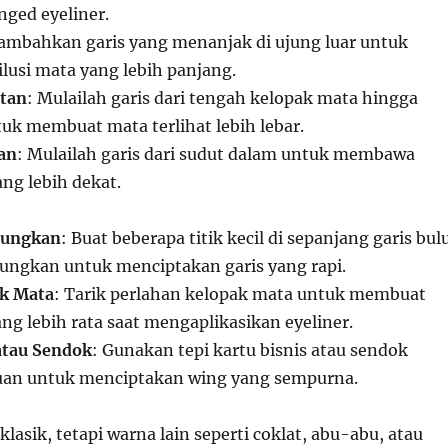
nged eyeliner.
Tambahkan garis yang menanjak di ujung luar untuk
lusi mata yang lebih panjang.
tan
: Mulailah garis dari tengah kelopak mata hingga
tuk membuat mata terlihat lebih lebar.
an
: Mulailah garis dari sudut dalam untuk membawa
ng lebih dekat.
bungkan
: Buat beberapa titik kecil di sepanjang garis bul
ungkan untuk menciptakan garis yang rapi.
k Mata
: Tarik perlahan kelopak mata untuk membuat
g lebih rata saat mengaplikasikan eyeliner.
atau Sendok
: Gunakan tepi kartu bisnis atau sendok
uan untuk menciptakan wing yang sempurna.
lasik, tetapi warna lain seperti coklat, abu-abu, atau