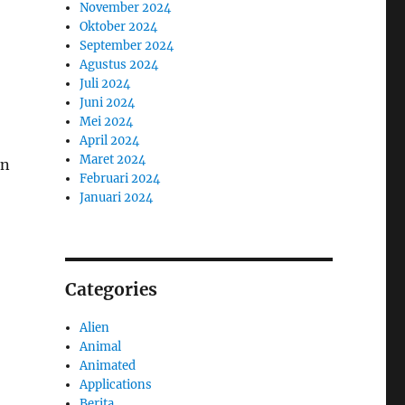
November 2024
Oktober 2024
September 2024
Agustus 2024
Juli 2024
Juni 2024
Mei 2024
April 2024
Maret 2024
an
Februari 2024
Januari 2024
Categories
Alien
Animal
Animated
Applications
Berita