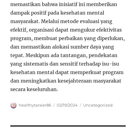
memastikan bahwa inisiatif ini memberikan
dampak positif pada kesehatan mental
masyarakat. Melalui metode evaluasi yang
efektif, organisasi dapat mengukur efektivitas
program, membuat perbaikan yang diperlukan,
dan memastikan alokasi sumber daya yang
tepat. Meskipun ada tantangan, pendekatan
yang sistematis dan sensitif terhadap isu-isu
kesehatan mental dapat memperkuat program
dan meningkatkan kesejahteraan masyarakat
secara keseluruhan.
Author
Posted
Categories
healthytarsier86
02/19/2024
Uncategorized
on
Navigasi