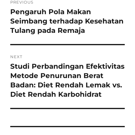
PREVIOUS
pos
Pengaruh Pola Makan
Previous
post:
Seimbang terhadap Kesehatan
Tulang pada Remaja
NEXT
Studi Perbandingan Efektivitas
Next
post:
Metode Penurunan Berat
Badan: Diet Rendah Lemak vs.
Diet Rendah Karbohidrat