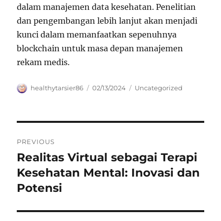
dalam manajemen data kesehatan. Penelitian
dan pengembangan lebih lanjut akan menjadi
kunci dalam memanfaatkan sepenuhnya
blockchain untuk masa depan manajemen
rekam medis.
Author
Posted
Categories
healthytarsier86
02/13/2024
Uncategorized
on
Navigasi
PREVIOUS
pos
Realitas Virtual sebagai Terapi
Previous
post:
Kesehatan Mental: Inovasi dan
Potensi