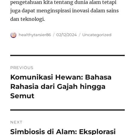
pengetahuan kita tentang dunia alam tetapi
juga dapat menginspirasi inovasi dalam sains
dan teknologi.
Author
Posted
Categories
healthytarsier86
02/12/2024
Uncategorized
on
Navigasi
PREVIOUS
pos
Komunikasi Hewan: Bahasa
Previous
post:
Rahasia dari Gajah hingga
Semut
NEXT
Simbiosis di Alam: Eksplorasi
Next