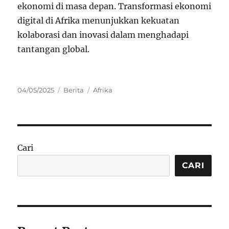
ekonomi di masa depan. Transformasi ekonomi
digital di Afrika menunjukkan kekuatan
kolaborasi dan inovasi dalam menghadapi
tantangan global.
Posted
Categories
Tags
04/05/2025
Berita
Afrika
on
Cari
CARI